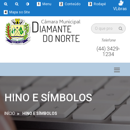
1
Menu
2
Conteúdo
3
Rodapé
VLibras
4
Mapa so Site
Telefone
(44) 3429-
1234
HINO E SÍMBOLOS
INÍCIO
HINO E SÍMBOLOS