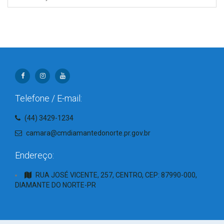
Telefone / E-mail:
(44) 3429-1234
camara@cmdiamantedonorte.pr.gov.br
Endereço:
RUA JOSÉ VICENTE, 257, CENTRO, CEP: 87990-000,
DIAMANTE DO NORTE-PR