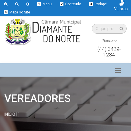
1
Menu
2
Conteúdo
3
Rodapé
VLibras
4
Mapa so Site
Telefone
(44) 3429-
1234
VEREADORES
INÍCIO
[ ]