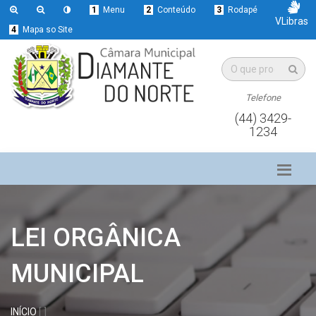
1
Menu
2
Conteúdo
3
Rodapé
VLibras
4
Mapa so Site
Telefone
(44) 3429-
1234
LEI ORGÂNICA
MUNICIPAL
INÍCIO
[ ]