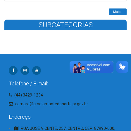
Mais..
SUBCATEGORIAS
Telefone / E-mail:
(44) 3429-1234
camara@cmdiamantedonorte.pr.gov.br
Endereço:
RUA JOSÉ VICENTE, 257, CENTRO, CEP: 87990-000,