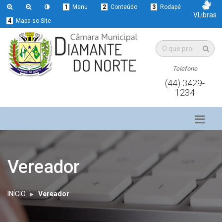
1
Menu
2
Conteúdo
3
Rodapé
VLibras
4
Mapa so Site
Telefone
(44) 3429-
1234
Vereador
INÍCIO
Vereador