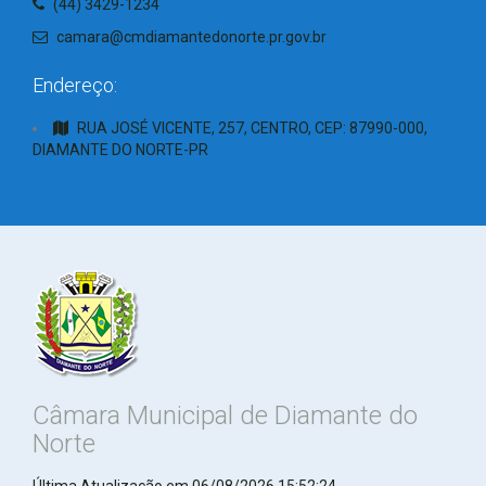
(44) 3429-1234
camara@cmdiamantedonorte.pr.gov.br
Endereço:
RUA JOSÉ VICENTE, 257, CENTRO, CEP: 87990-000,
DIAMANTE DO NORTE-PR
Câmara Municipal de Diamante do
Norte