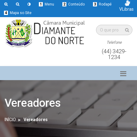
1
Menu
2
Conteúdo
3
Rodapé
VLibras
4
Mapa so Site
Telefone
(44) 3429-
1234
Vereadores
INÍCIO
Vereadores