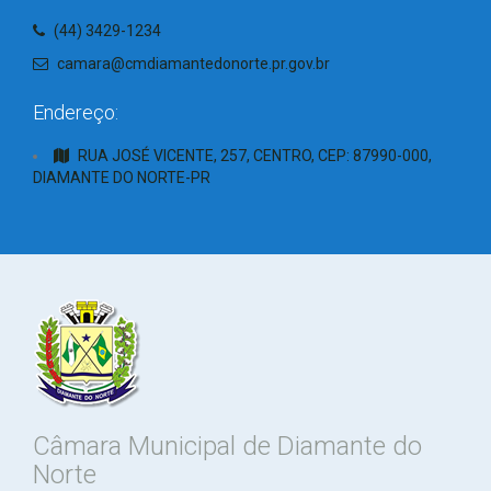
(44) 3429-1234
camara@cmdiamantedonorte.pr.gov.br
Endereço:
RUA JOSÉ VICENTE, 257, CENTRO, CEP: 87990-000,
DIAMANTE DO NORTE-PR
Câmara Municipal de Diamante do
Norte