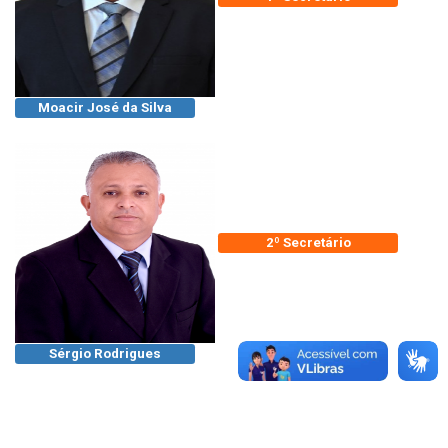
Moacir José da Silva
2º Secretário
Sérgio Rodrigues