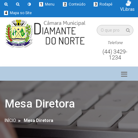
1
Menu
2
Conteúdo
3
Rodapé
VLibras
4
Mapa so Site
Telefone
(44) 3429-
1234
Mesa Diretora
INÍCIO
Mesa Diretora